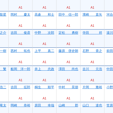
A1
A1
A1
A1
龍星
岡村 慶太
高倉 和士
田中 信一郎
濱崎 直矢
河
A1
A1
A1
A1
之介
吉田 俊彦
中野 次郎
定松 勇樹
寺田 祥
湯
A1
A1
A1
A1
一樹
西村 拓也
上平 真二
藤原 啓史朗
石野 貴之
前
A1
A1
A1
A1
 繁
船岡 洋一郎
井上 忠政
澤田 尚也
吉川 元浩
中
A1
A1
A1
A1
浩二
吉田 拡郎
桐生 順平
中村 晃朋
片岡 雅裕
小
A1
A1
A1
A1
竜太
岡崎 恭裕
原田 幸哉
山崎 郡
山口 達也
笠