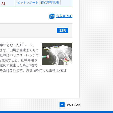
ピットレポート
得点率早見表
A1
出走表PDF
12R
争いとなった12レース。
ます。山崎が全速まくりで
た峰はバックストレッチで
も先制すると、山崎を引き
緩めず航走した峰が1着で
をあげています。見せ場を作った山崎は2着ま
PAGE TOP