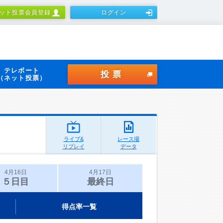
ット投票会員登録
ログイン
テレボート
投票
（ネット投票）
ライブ&
レース場
リプレイ
データ
4月16日
4月17日
５日目
最終日
得点率一覧