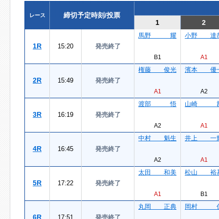
締切予定時刻/投票
レース
1
2
馬野 耀
小野 達
1R
15:20
発売終了
B1
A1
権藤 俊光
濱本 優
2R
15:49
発売終了
A1
A2
渡部 悟
山崎 
3R
16:19
発売終了
A2
A1
中村 魁生
井上 一
4R
16:45
発売終了
A2
A1
太田 和美
松山 裕
5R
17:22
発売終了
A1
B1
丸岡 正典
岡村 
6R
17:51
発売終了