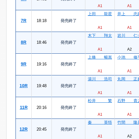
A1
A1
上田 龍星
井上 忠
7R
18:18
発売終了
A1
A1
木下 翔太
岩川 仁
8R
18:46
発売終了
A1
A2
上條 暢嵩
小池 修
9R
19:16
発売終了
A1
A1
湯川 浩司
丸岡 正
10R
19:48
発売終了
A1
A1
松井 繁
石野 貴
11R
20:16
発売終了
A1
A1
秦 英悟
竹間 隆
12R
20:45
発売終了
A1
A2