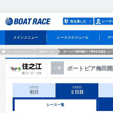
知る楽しむ
レーサ
メインメニュー
レーススケジュール
デ
HOME
メインメニュー
本日のレース
ボートピア梅田開設１５周年記念競走（レ
ボートピア梅田開
3月5日
3月6日
初日
２日目
レース一覧