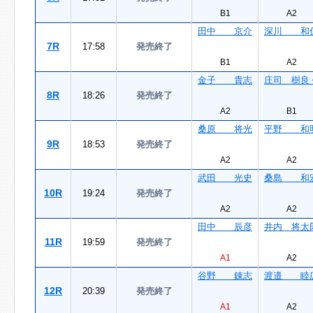
B1
A2
田中 京介
深川 和
7R
17:58
発売終了
B1
A2
金子 貴志
庄司 樹良
8R
18:26
発売終了
A2
B1
桑原 将光
平野 和
9R
18:53
発売終了
A2
A2
武田 光史
桑島 和
10R
19:24
発売終了
A2
A2
田中 辰彦
井内 将太
11R
19:59
発売終了
A1
A2
谷野 錬志
渡邉 睦
12R
20:39
発売終了
A1
A2