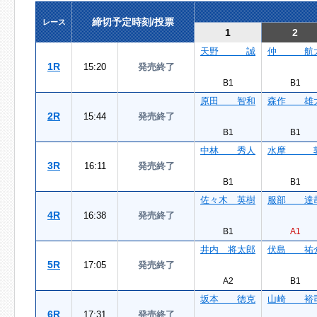
締切予定時刻/投票
レース
1
2
天野 誠
仲 航
1R
15:20
発売終了
B1
B1
原田 智和
森作 雄
2R
15:44
発売終了
B1
B1
中林 秀人
水摩 
3R
16:11
発売終了
B1
B1
佐々木 英樹
服部 達
4R
16:38
発売終了
B1
A1
井内 将太郎
伏島 祐
5R
17:05
発売終了
A2
B1
坂本 徳克
山崎 裕
6R
17:31
発売終了