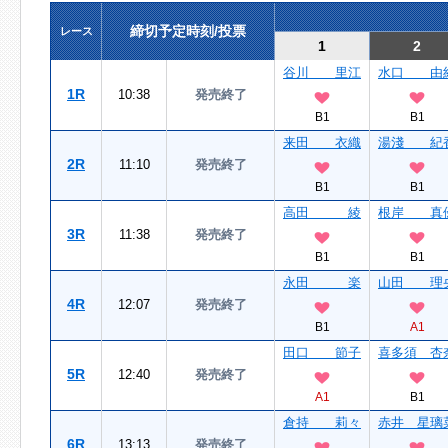
締切予定時刻/投票
レース
1
2
谷川 里江
水口 由
1R
10:38
発売終了
B1
B1
来田 衣織
湯淺 紀
2R
11:10
発売終了
B1
B1
高田 綾
根岸 真
3R
11:38
発売終了
B1
B1
永田 楽
山田 理
4R
12:07
発売終了
B1
A1
田口 節子
喜多須 杏
5R
12:40
発売終了
A1
B1
倉持 莉々
赤井 星璃
6R
13:13
発売終了