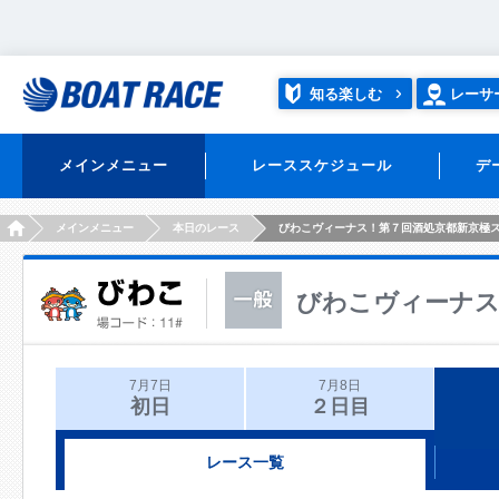
知る楽しむ
レーサ
メインメニュー
レーススケジュール
デ
HOME
メインメニュー
本日のレース
びわこヴィーナス！第７回酒処京都新京極
びわこヴィーナス
7月7日
7月8日
初日
２日目
レース一覧