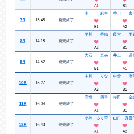
A1
B1
南 彩寧
香川 素
7R
13:48
発売終了
B1
A2
平川 香織
藤堂 里
8R
14:18
発売終了
A2
B1
大石 真央
井上 遥
9R
14:52
発売終了
B1
A1
中川 りな
中曽 瑠
10R
15:27
発売終了
A2
B1
高憧 四季
寺田 空
11R
16:04
発売終了
A1
B1
小芦 るり華
山口 真喜
12R
16:43
発売終了
A1
A2