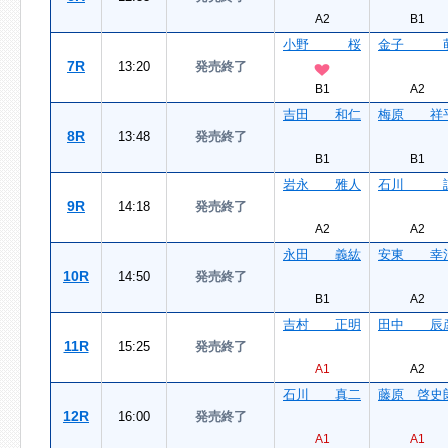
A2
B1
小野 桜
金子 
7R
13:20
発売終了
B1
A2
吉田 和仁
梅原 祥
8R
13:48
発売終了
B1
B1
岩永 雅人
石川 
9R
14:18
発売終了
A2
A2
永田 義紘
安東 幸
10R
14:50
発売終了
B1
A2
吉村 正明
田中 辰
11R
15:25
発売終了
A1
A2
石川 真二
藤原 啓史
12R
16:00
発売終了
A1
A1