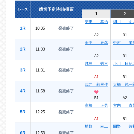
締切予定時刻/投票
レース
1
2
安東 幸治
細川 明
1R
10:35
発売終了
A2
B1
田中 辰彦
中村 栄
2R
11:03
発売終了
A2
B1
君島 秀三
小川 日紀
3R
11:31
発売終了
A1
B1
武井 莉里佳
大橋 純一
4R
11:58
発売終了
B1
A2
高橋 正男
宮内 直
5R
12:25
発売終了
A1
B1
柏野 幸二
間野 兼
6R
12:53
発売終了