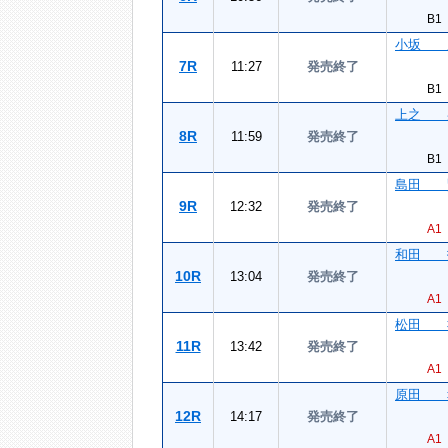
B1
小坂 
7R
11:27
発売終了
B1
上之 
8R
11:59
発売終了
B1
島田 
9R
12:32
発売終了
A1
和田 
10R
13:04
発売終了
A1
松田 
11R
13:42
発売終了
A1
原田 
12R
14:17
発売終了
A1