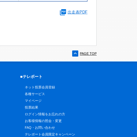
出走表PDF
PAGE TOP
■テレボート
ネット投票会員登録
各種サービス
マイページ
投票結果
ログイン情報をお忘れの方
お客様情報の照会・変更
FAQ・お問い合わせ
テレボート会員限定キャンペーン