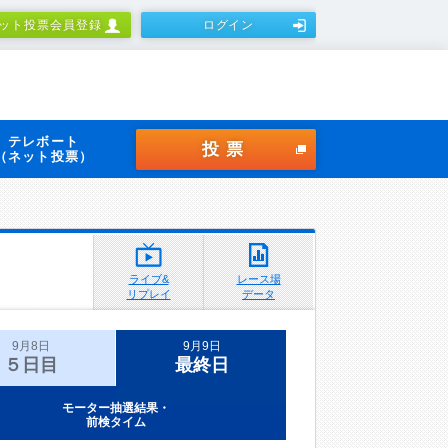
ット投票会員登録
ログイン
テレボート
投票
（ネット投票）
ライブ&
レース場
リプレイ
データ
9月8日
9月9日
５日目
最終日
モーター抽選結果・
前検タイム