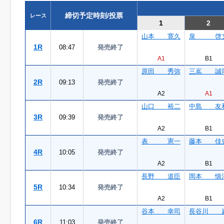
締切予定時刻/投票
レース
1
2
山本 寛久
泉 啓
1R
08:47
発売終了
A1
B1
原田 秀弥
三嶌 誠
2R
09:13
発売終了
A2
A1
山口 裕二
中島 友
3R
09:39
発売終了
A2
B1
表 憲一
藤本 佳
4R
10:05
発売終了
A2
B1
長野 道臣
岡本 慎
5R
10:34
発売終了
A2
B1
谷本 幸司
長谷川 
6R
11:03
発売終了