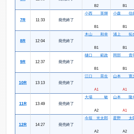
B2
B1
小西 英輝
小森 信
7R
11:33
発売終了
B1
B1
木山 和幸
浦上 拓
8R
12:04
発売終了
B1
B1
樋口 範政
岡部 貴
9R
12:37
発売終了
B1
B1
江口 晃生
山本 寛
10R
13:13
発売終了
A1
A1
大場 敏
山本 隆
11R
13:49
発売終了
A2
A1
今垣 光太郎
星野 太
12R
14:27
発売終了
A2
A2