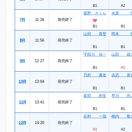
B1
A2
坂野 さくら
水原 
7R
11:26
発売終了
B1
B1
山田 真聖
岡本 
8R
11:56
発売終了
B1
B1
宇田川 信一
山田 雄
9R
12:27
発売終了
B1
A1
乃村 康友
吉武 真
10R
13:04
発売終了
B1
B1
富田 恕生
早川 尚
11R
13:41
発売終了
B1
B1
谷村 一哉
柳内 敬
12R
14:20
発売終了
A1
A2