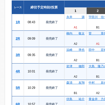
締切予定時刻/投票
レース
1
2
永井 源
宇田川 信
1R
08:43
発売終了
A1
B1
柳内 敬太
菅 章
2R
09:09
発売終了
A2
A1
浜崎 準也
田中 宏
3R
09:35
発売終了
A2
B1
岩津 徹郎
大島 隆乃
4R
10:01
発売終了
A2
B1
森清 友翔
中村 辰
5R
10:29
発売終了
B1
A2
伏島 祐介
黄金井 力
6R
10:57
発売終了