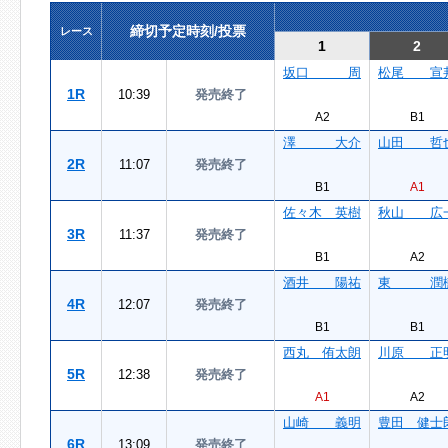
締切予定時刻/投票
レース
1
2
坂口 周
松尾 宣
1R
10:39
発売終了
A2
B1
澤 大介
山田 哲
2R
11:07
発売終了
B1
A1
佐々木 英樹
秋山 広
3R
11:37
発売終了
B1
A2
酒井 陽祐
東 潤
4R
12:07
発売終了
B1
B1
西丸 侑太朗
川原 正
5R
12:38
発売終了
A1
A2
山崎 義明
豊田 健士
6R
13:09
発売終了