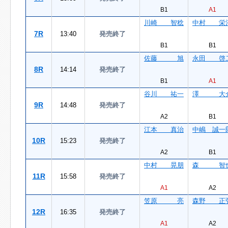
B1
A1
川崎 智稔
中村 栄
7R
13:40
発売終了
B1
B1
佐藤 旭
永田 啓
8R
14:14
発売終了
B1
A1
谷川 祐一
澤 大
9R
14:48
発売終了
A2
B1
江本 真治
中嶋 誠一
10R
15:23
発売終了
A2
B1
中村 晃朋
森 智
11R
15:58
発売終了
A1
A2
笠原 亮
森野 正
12R
16:35
発売終了
A1
A2