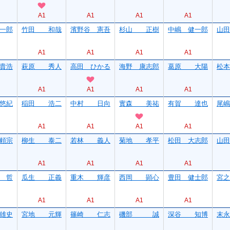
A1
A1
A1
A1
一郎
竹田 和哉
濱野谷 憲吾
杉山 正樹
中嶋 健一郎
山
A1
A1
A1
A1
貴浩
萩原 秀人
高田 ひかる
海野 康志郎
葛原 大陽
松
A1
A1
A1
A1
悠紀
稲田 浩二
中村 日向
實森 美祐
有賀 達也
尾
A1
A1
A1
A1
頼宗
柳生 泰二
若林 義人
菊地 孝平
松田 大志郎
山
A1
A1
A1
A1
 哲
瓜生 正義
重木 輝彦
西岡 顕心
豊田 健士郎
宮之
A1
A1
A1
A1
雄史
宮地 元輝
篠崎 仁志
磯部 誠
深谷 知博
末