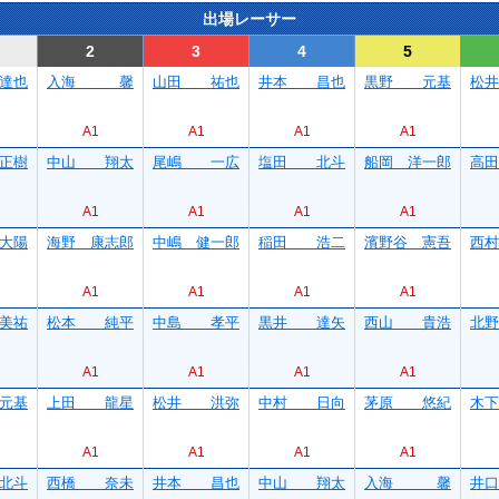
出場レーサー
2
3
4
5
達也
入海 馨
山田 祐也
井本 昌也
黒野 元基
松
A1
A1
A1
A1
正樹
中山 翔太
尾嶋 一広
塩田 北斗
船岡 洋一郎
高田
A1
A1
A1
A1
大陽
海野 康志郎
中嶋 健一郎
稲田 浩二
濱野谷 憲吾
西
A1
A1
A1
A1
美祐
松本 純平
中島 孝平
黒井 達矢
西山 貴浩
北
A1
A1
A1
A1
元基
上田 龍星
松井 洪弥
中村 日向
茅原 悠紀
木
A1
A1
A1
A1
北斗
西橋 奈未
井本 昌也
中山 翔太
入海 馨
井