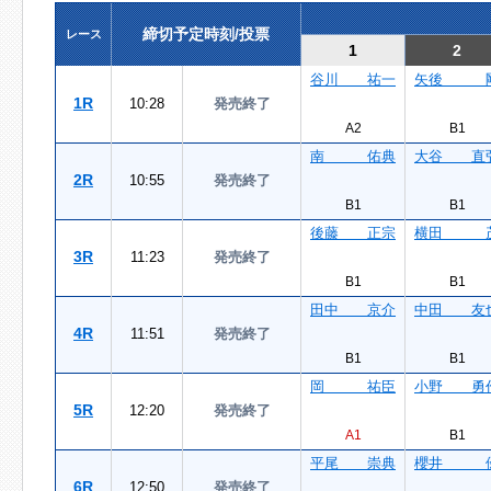
締切予定時刻/投票
レース
1
2
谷川 祐一
矢後 
1R
10:28
発売終了
A2
B1
南 佑典
大谷 直
2R
10:55
発売終了
B1
B1
後藤 正宗
横田 
3R
11:23
発売終了
B1
B1
田中 京介
中田 友
4R
11:51
発売終了
B1
B1
岡 祐臣
小野 勇
5R
12:20
発売終了
A1
B1
平尾 崇典
櫻井 
6R
12:50
発売終了