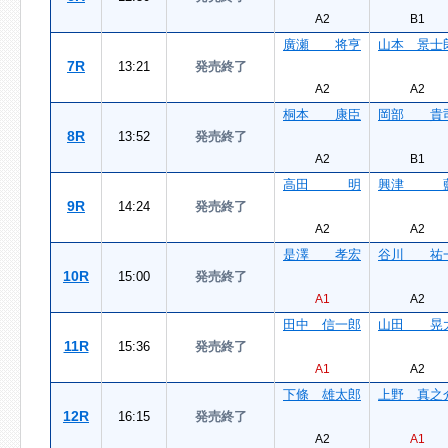
A2
B1
廣瀬 将亨
山本 景士
7R
13:21
発売終了
A2
A2
桐本 康臣
岡部 貴
8R
13:52
発売終了
A2
B1
高田 明
興津 
9R
14:24
発売終了
A2
A2
是澤 孝宏
谷川 祐
10R
15:00
発売終了
A1
A2
田中 信一郎
山田 晃
11R
15:36
発売終了
A1
A2
下條 雄太郎
上野 真之
12R
16:15
発売終了
A2
A1