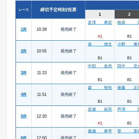
締切予定時刻/投票
レース
1
2
是澤 孝宏
牧原 
1R
10:28
発売終了
A1
B1
泉 啓文
小野 勇
2R
10:55
発売終了
B1
B1
中田 友也
田中 京
3R
11:23
発売終了
B1
B1
森 智也
後藤 正
4R
11:51
発売終了
B1
B1
岩瀬 裕亮
芦澤 
5R
12:20
発売終了
A1
B1
廣瀬 将亨
菅 章
6R
12:50
発売終了