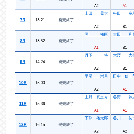
A2
A1
山田 晃大
松田 竜
7R
13:21
発売終了
A2
B1
岡 祐臣
吉田 和
8R
13:52
発売終了
A1
B1
丹下 将
大澤 大
9R
14:24
発売終了
A2
B1
平尾 崇典
田中 信一
10R
15:00
発売終了
A2
A1
上野 真之介
谷野 錬
11R
15:36
発売終了
A1
A1
下條 雄太郎
谷川 祐
12R
16:15
発売終了
A2
A2