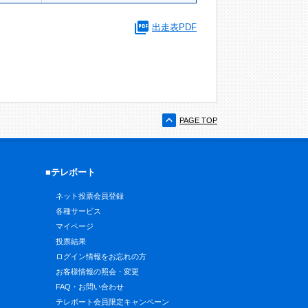
出走表PDF
PAGE TOP
■テレボート
ネット投票会員登録
各種サービス
マイページ
投票結果
ログイン情報をお忘れの方
お客様情報の照会・変更
FAQ・お問い合わせ
テレボート会員限定キャンペーン