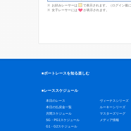
お好みレーサーは
で表示されます。（ログイン後
女子レーサーには
が表示されます。
■ボートレースを知る楽しむ
■レーススケジュール
本日のレース
ヴィーナスシリーズ
本日の払戻金一覧
ルーキーシリーズ
月間スケジュール
マスターズリーグ
SG・PG1スケジュール
メディア情報
G1・G2スケジュール