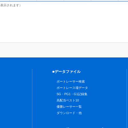
に表示されます）
■データファイル
ボートレーサー検索
ボートレース場データ
SG・PG1・G1記録集
高配当ベスト10
優勝レーサー一覧
ダウンロード・他