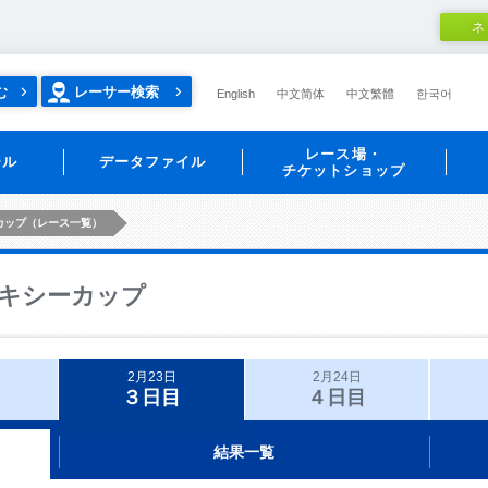
ネ
む
レーサー検索
English
中文简体
中文繁體
한국어
レース場・
ール
データファイル
チケットショップ
カップ（レース一覧）
キシーカップ
2月23日
2月24日
３日目
４日目
結果一覧