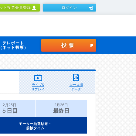
ット投票会員登録
ログイン
テレボート
投票
（ネット投票）
ライブ&
レース場
リプレイ
データ
2月25日
2月26日
５日目
最終日
モーター抽選結果・
前検タイム