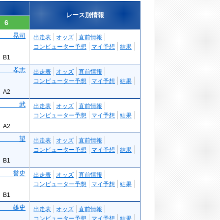
レース別情報
6
川 晃司
出走表
オッズ
直前情報
コンピューター予想
マイ予想
結果
B1
野 孝志
出走表
オッズ
直前情報
コンピューター予想
マイ予想
結果
A2
田 武
出走表
オッズ
直前情報
コンピューター予想
マイ予想
結果
A2
澤 望
出走表
オッズ
直前情報
コンピューター予想
マイ予想
結果
B1
河 誉史
出走表
オッズ
直前情報
コンピューター予想
マイ予想
結果
B1
田 雄史
出走表
オッズ
直前情報
コンピューター予想
マイ予想
結果