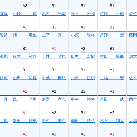
A2
B1
B1
B1
直哉
山崎 郡
木村 光宏
長谷川 雅和
竹腰 正樹
佐
A1
B1
A2
B1
智裕
畑 竜生
上平 真二
小原 聡将
芦澤 望
藤
B1
A1
A2
B1
準也
鈴木 智啓
土性 雅也
田中 宏樹
吉田 拡郎
堀
B1
B1
B1
A1
裕司
山田 祐也
中越 博紀
川原 正明
古結 宏
佐々
A1
A2
B1
A1
一真
島川 光男
浜野 孝志
中村 裕将
久田 武
岡
A1
A2
B1
A2
 郡
新田 雄史
中村 魁生
藤田 靖弘
木下 翔太
大
A1
A2
A2
A1