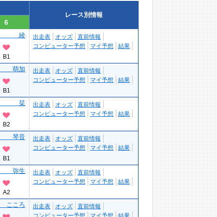
レース別情報
6
藤 綾
出走表
オッズ
直前情報
コンピューター予想
マイ予想
結果
B1
尾 萌加
出走表
オッズ
直前情報
コンピューター予想
マイ予想
結果
B1
藤 栞
出走表
オッズ
直前情報
コンピューター予想
マイ予想
結果
B2
里 琴音
出走表
オッズ
直前情報
コンピューター予想
マイ予想
結果
B1
野 弥生
出走表
オッズ
直前情報
コンピューター予想
マイ予想
結果
A2
 こころ
出走表
オッズ
直前情報
コンピューター予想
マイ予想
結果