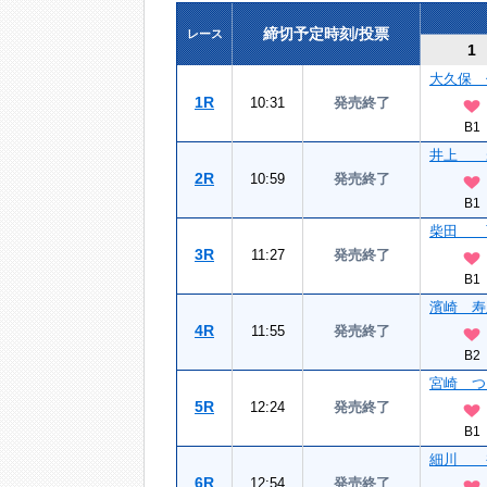
締切予定時刻/投票
レース
1
大久保 
1R
10:31
発売終了
B1
井上 
2R
10:59
発売終了
B1
柴田 
3R
11:27
発売終了
B1
濱崎 寿
4R
11:55
発売終了
B2
宮崎 つ
5R
12:24
発売終了
B1
細川 
6R
12:54
発売終了