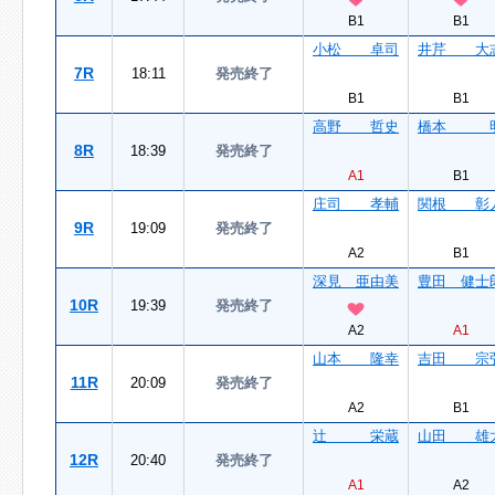
B1
B1
小松 卓司
井芹 大
7R
18:11
発売終了
B1
B1
高野 哲史
橋本 
8R
18:39
発売終了
A1
B1
庄司 孝輔
関根 彰
9R
19:09
発売終了
A2
B1
深見 亜由美
豊田 健士
10R
19:39
発売終了
A2
A1
山本 隆幸
吉田 宗
11R
20:09
発売終了
A2
B1
辻 栄蔵
山田 雄
12R
20:40
発売終了
A1
A2