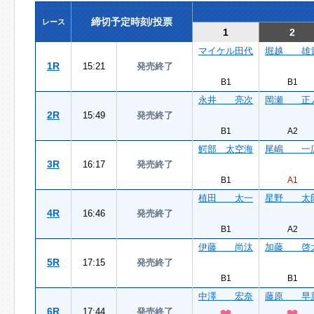
締切予定時刻/投票
レース
1
2
マイケル田代
堀越 雄
1R
15:21
発売終了
B1
B1
永井 亮次
岡瀬 正
2R
15:49
発売終了
B1
A2
鰐部 太空海
尾嶋 一
3R
16:17
発売終了
B1
A1
植田 太一
星野 太
4R
16:46
発売終了
B1
A2
伊藤 尚汰
加藤 啓
5R
17:15
発売終了
B1
B1
中澤 宏奈
藤原 早
6R
17:44
発売終了