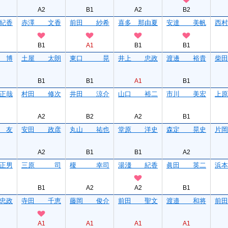
A2
B1
A2
B2
紀香
赤澤 文香
前田 紗希
喜多 那由夏
安達 美帆
西
B1
A1
B1
B1
 博
土屋 太朗
東口 晃
井上 忠政
渡邊 裕貴
柴
B1
B1
A1
B1
正哉
村田 修次
井田 涼介
山口 裕二
市川 美宏
上原
A2
B2
A2
B1
 友
安田 政彦
丸山 祐也
堂原 洋史
森定 晃史
片
A2
B1
B1
A2
正男
三原 司
榎 幸司
湯淺 紀香
眞田 英二
浜
B1
A2
A2
B1
忠政
寺田 千恵
藤岡 俊介
前田 聖文
渡邉 和将
前
A1
A1
A1
A1