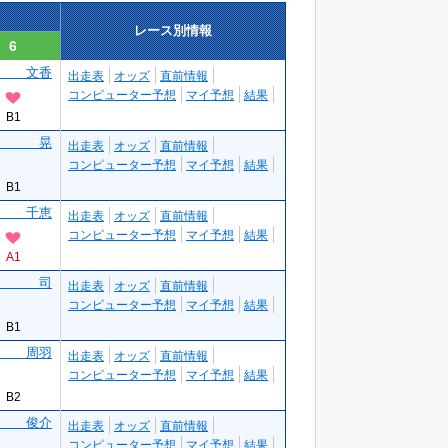
レース別情報
6
澤 文香
出走表
オッズ
直前情報
コンピューター予想
マイ予想
結果
B1
口 晃
出走表
オッズ
直前情報
コンピューター予想
マイ予想
結果
B1
田 千恵
出走表
オッズ
直前情報
コンピューター予想
マイ予想
結果
A1
原 司
出走表
オッズ
直前情報
コンピューター予想
マイ予想
結果
B1
澤 周羽
出走表
オッズ
直前情報
コンピューター予想
マイ予想
結果
B2
岡 俊介
出走表
オッズ
直前情報
コンピューター予想
マイ予想
結果