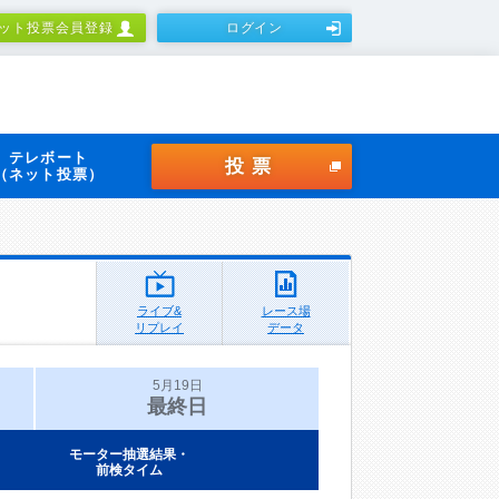
ット投票会員登録
ログイン
テレボート
投票
（ネット投票）
ライブ&
レース場
リプレイ
データ
5月19日
最終日
モーター抽選結果・
前検タイム