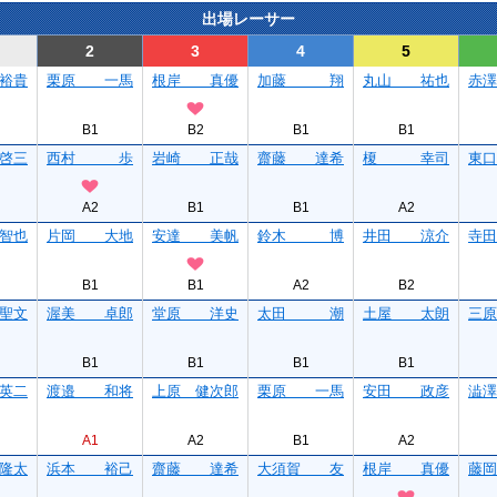
出場レーサー
2
3
4
5
裕貴
栗原 一馬
根岸 真優
加藤 翔
丸山 祐也
赤
B1
B2
B1
B1
啓三
西村 歩
岩崎 正哉
齋藤 達希
榎 幸司
東
A2
B1
B1
A2
智也
片岡 大地
安達 美帆
鈴木 博
井田 涼介
寺
B1
B1
A2
B2
聖文
渥美 卓郎
堂原 洋史
太田 潮
土屋 太朗
三
B1
B1
B1
B1
英二
渡邉 和将
上原 健次郎
栗原 一馬
安田 政彦
澁
A1
A2
B1
A2
隆太
浜本 裕己
齋藤 達希
大須賀 友
根岸 真優
藤