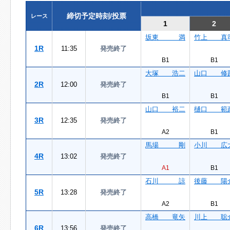
締切予定時刻/投票
レース
1
2
坂東 満
竹上 真
1R
11:35
発売終了
B1
B1
大塚 浩二
山口 修
2R
12:00
発売終了
B1
B1
山口 裕二
樋口 範
3R
12:35
発売終了
A2
B1
馬場 剛
小川 広
4R
13:02
発売終了
A1
B1
石川 諒
後藤 陽
5R
13:28
発売終了
A2
B1
高橋 竜矢
川上 聡
6R
13:56
発売終了