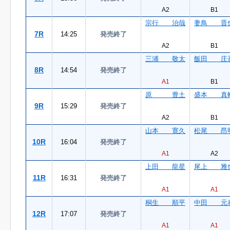
A2
B1
宗行 治哉
妻鳥 晋
7R
14:25
発売終了
A2
B1
三浦 敬太
飯田 庄
8R
14:54
発売終了
A1
B1
原 豊土
盛本 真
9R
15:29
発売終了
A2
B1
山本 寛久
松尾 昂
10R
16:04
発売終了
A1
A2
上田 龍星
尾上 雅
11R
16:31
発売終了
A1
A1
桐生 順平
中田 元
12R
17:07
発売終了
A1
A1