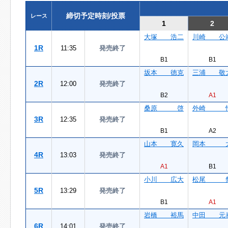
締切予定時刻/投票
レース
1
2
大塚 浩二
川崎 公
1R
11:35
発売終了
B1
B1
坂本 徳克
三浦 敬
2R
12:00
発売終了
B2
A1
桑原 啓
外崎 
3R
12:35
発売終了
B1
A2
山本 寛久
岡本 
4R
13:03
発売終了
A1
B1
小川 広大
松尾 
5R
13:29
発売終了
B1
A1
岩橋 裕馬
中田 元
6R
14:01
発売終了