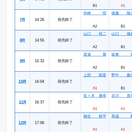
B1
A1
外崎 悟
後藤 陽
7R
14:26
発売終了
A2
B1
山口 裕二
山口 修
8R
14:55
発売終了
A2
B1
渡邉 翼
坂東 
9R
15:32
発売終了
A2
B1
上田 龍星
野中 義
10R
16:04
発売終了
A1
B1
佐々木 康幸
吉川 貴
11R
16:37
発売終了
A1
A1
桐生 順平
馬場 
12R
17:06
発売終了
A1
A1