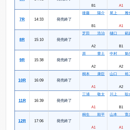
B1
A1
後藤 陽介
尾上 雅
7R
14:33
発売終了
B1
A1
芝田 浩治
樋口 範
8R
15:10
発売終了
A2
B1
原 豊土
中村 魁
9R
15:38
発売終了
A2
A2
桐本 康臣
山口 裕
10R
16:09
発売終了
A1
A2
三浦 敬太
川上 聡
11R
16:39
発売終了
A1
B1
桐生 順平
山本 寛
12R
17:06
発売終了
A1
A1