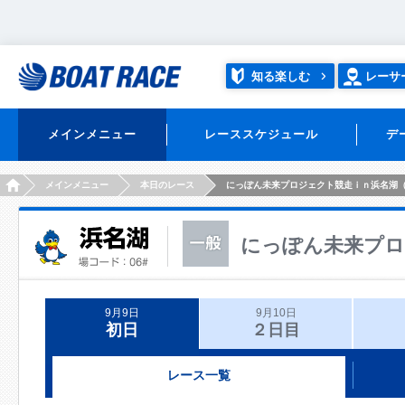
知る楽しむ
レーサ
メインメニュー
レーススケジュール
デ
HOME
メインメニュー
本日のレース
にっぽん未来プロジェクト競走ｉｎ浜名湖
にっぽん未来プロ
9月9日
9月10日
初日
２日目
レース一覧