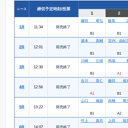
締切予定時刻/投票
レース
1
2
藤田 竜弘
飯島 
1R
11:34
発売終了
B1
B1
盛本 真輔
宮内 由紀
2R
12:01
発売終了
B1
B1
川崎 公靖
馬場 
3R
12:30
発売終了
B1
A1
吉川 貴仁
藤田 俊
4R
12:56
発売終了
A1
B1
山口 修路
高橋 竜
5R
13:22
発売終了
B1
A2
竹上 真司
上田 龍
6R
14:02
発売終了