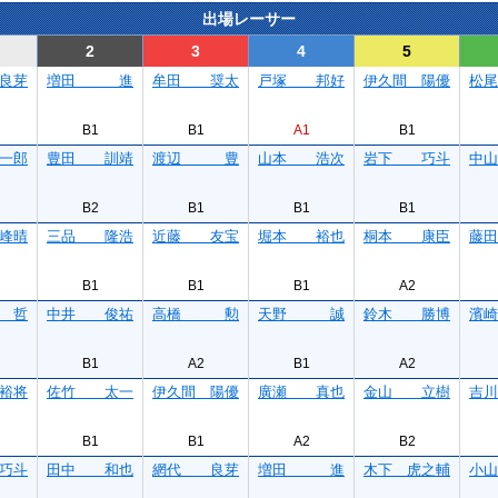
出場レーサー
2
3
4
5
良芽
増田 進
牟田 奨太
戸塚 邦好
伊久間 陽優
松
B1
B1
A1
B1
一郎
豊田 訓靖
渡辺 豊
山本 浩次
岩下 巧斗
中
B2
B1
B1
B1
峰晴
三品 隆浩
近藤 友宝
堀本 裕也
桐本 康臣
藤
B1
B1
B1
A2
 哲
中井 俊祐
高橋 勲
天野 誠
鈴木 勝博
濱
B1
A2
B1
A2
裕将
佐竹 太一
伊久間 陽優
廣瀬 真也
金山 立樹
吉
B1
B1
A2
B2
巧斗
田中 和也
網代 良芽
増田 進
木下 虎之輔
小