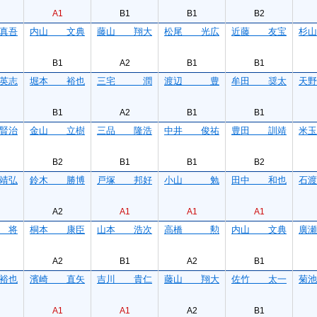
A1
B1
B1
B2
真吾
内山 文典
藤山 翔大
松尾 光広
近藤 友宝
杉
B1
A2
B1
B1
英志
堀本 裕也
三宅 潤
渡辺 豊
牟田 奨太
天
B1
A2
B1
B1
賢治
金山 立樹
三品 隆浩
中井 俊祐
豊田 訓靖
米玉
B2
B1
B1
B2
靖弘
鈴木 勝博
戸塚 邦好
小山 勉
田中 和也
石渡
A2
A1
A1
A1
 将
桐本 康臣
山本 浩次
高橋 勲
内山 文典
廣
A2
B1
A2
B1
裕也
濱崎 直矢
吉川 貴仁
藤山 翔大
佐竹 太一
菊
A1
A1
A2
B1