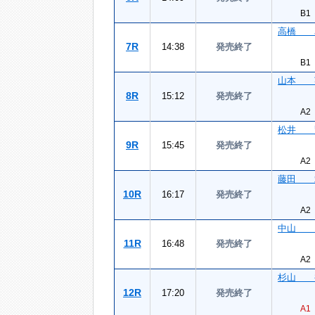
B1
高橋 
7R
14:38
発売終了
B1
山本 
8R
15:12
発売終了
A2
松井 
9R
15:45
発売終了
A2
藤田 
10R
16:17
発売終了
A2
中山
11R
16:48
発売終了
A2
杉山 
12R
17:20
発売終了
A1