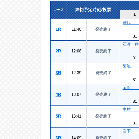
締切予定時刻/投票
レース
1
網代 
1R
11:40
発売終了
B1
石渡 翔
2R
12:08
発売終了
B1
菊池 
3R
12:39
発売終了
B1
岡部
4R
13:07
発売終了
B1
中村 
5R
13:41
発売終了
B1
岩下 
6R
14:09
発売終了