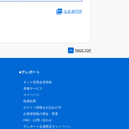
出走表PDF
PAGE TOP
■テレボート
ネット投票会員登録
各種サービス
マイページ
投票結果
ログイン情報をお忘れの方
お客様情報の照会・変更
FAQ・お問い合わせ
テレボート会員限定キャンペーン