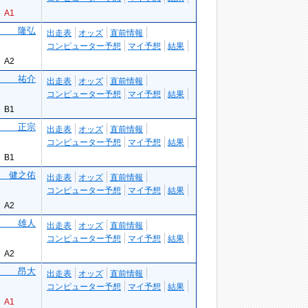
A1
田 隆弘
出走表
オッズ
直前情報
コンピューター予想
マイ予想
結果
A2
島 祐介
出走表
オッズ
直前情報
コンピューター予想
マイ予想
結果
B1
藤 正宗
出走表
オッズ
直前情報
コンピューター予想
マイ予想
結果
B1
 健之佑
出走表
オッズ
直前情報
コンピューター予想
マイ予想
結果
A2
生 雄人
出走表
オッズ
直前情報
コンピューター予想
マイ予想
結果
A2
下 昂大
出走表
オッズ
直前情報
コンピューター予想
マイ予想
結果
A1