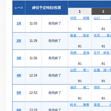
締切予定時刻/投票
レース
1
2
伏田 裕隆
山口 
1R
11:03
発売終了
B1
B1
板倉 敦史
伏見 俊
2R
11:29
発売終了
B1
B1
高橋 直哉
庄司 樹良
3R
11:56
発売終了
B1
B1
山田 竜一
近藤 雄一
4R
12:24
発売終了
B1
B1
塚田 修二
増田 
5R
12:53
発売終了
B1
B1
鈴木 雅希
渡邉 
6R
13:23
発売終了