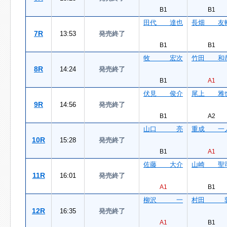
B1
B1
田代 達也
長畑 友
7R
13:53
発売終了
B1
B1
牧 宏次
竹田 和
8R
14:24
発売終了
B1
A1
伏見 俊介
尾上 雅
9R
14:56
発売終了
B1
A2
山口 亮
重成 一
10R
15:28
発売終了
B1
A1
佐藤 大介
山崎 聖
11R
16:01
発売終了
A1
B1
柳沢 一
村田 
12R
16:35
発売終了
A1
B1