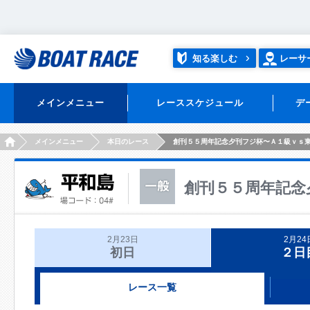
知る楽しむ
レーサ
メインメニュー
レーススケジュール
デ
HOME
メインメニュー
本日のレース
創刊５５周年記念夕刊フジ杯〜Ａ１級ｖｓ
創刊５５周年記念
2月23日
2月24
初日
２日
レース一覧