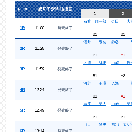
締切予定時刻/投票
レース
1
2
石渡 翔一郎
金田 大
1R
11:00
発売終了
B1
B1
酒井 陽祐
鈴谷 一
2R
11:25
発売終了
B1
A1
大澤 誠也
山崎 鉄
3R
11:59
発売終了
B1
A2
河野 主樹
入海 
4R
12:24
発売終了
B2
A1
吉原 聖人
山崎 聖
5R
12:49
発売終了
B1
B1
山口 隆史
鰐部 太空
6R
13:14
発売終了