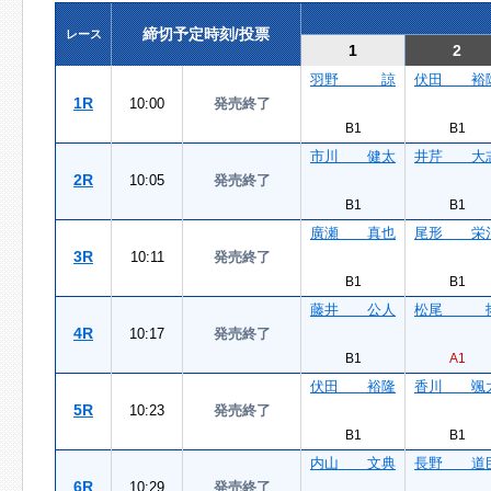
締切予定時刻/投票
レース
1
2
羽野 諒
伏田 裕
1R
10:00
発売終了
B1
B1
市川 健太
井芹 大
2R
10:05
発売終了
B1
B1
廣瀬 真也
尾形 栄
3R
10:11
発売終了
B1
B1
藤井 公人
松尾 
4R
10:17
発売終了
B1
A1
伏田 裕隆
香川 颯
5R
10:23
発売終了
B1
B1
内山 文典
長野 道
6R
10:29
発売終了