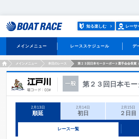
知る楽しむ
レーサ
メインメニュー
レーススケジュール
デ
HOME
メインメニュー
本日のレース
第２３回日本モーターボート選手会会長賞
第２３回日本モー
2月13日
2月14日
2月15日
順延
初日
２日目
レース一覧