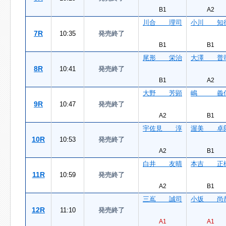
B1
A2
川合 理司
小川 知
7R
10:35
発売終了
B1
B1
尾形 栄治
大澤 普
8R
10:41
発売終了
B1
A2
大野 芳顕
嶋 義
9R
10:47
発売終了
A2
B1
宇佐見 淳
渥美 卓
10R
10:53
発売終了
A2
B1
白井 友晴
本吉 正
11R
10:59
発売終了
A2
B1
三嶌 誠司
小坂 尚
12R
11:10
発売終了
A1
A1