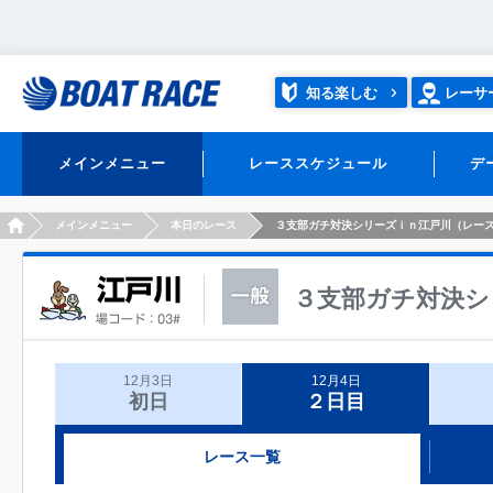
知る楽しむ
レーサ
メインメニュー
レーススケジュール
デ
HOME
メインメニュー
本日のレース
３支部ガチ対決シリーズｉｎ江戸川（レー
３支部ガチ対決シ
12月3日
12月4日
初日
２日目
レース一覧