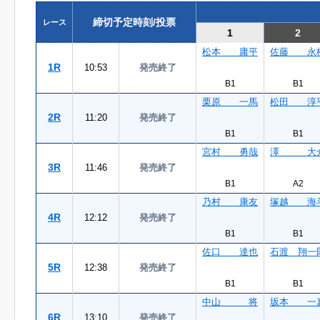
締切予定時刻/投票
レース
1
2
松本 庸平
佐藤 永
1R
10:53
発売終了
B1
B1
栗原 一馬
松田 淳
2R
11:20
発売終了
B1
B1
宮村 勇哉
澤 大
3R
11:46
発売終了
B1
A2
乃村 康友
塚越 海
4R
12:12
発売終了
B1
B1
佐口 達也
石渡 翔一
5R
12:38
発売終了
B1
B1
中山 将
坂本 一
6R
13:10
発売終了