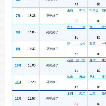
A2
B2
山崎 聖司
宇留田 翔
7R
13:36
発売終了
B1
B1
森下 勇
畑 竜
8R
14:05
発売終了
B1
B1
澤 大介
栗原 一
9R
14:32
発売終了
A2
B1
石渡 翔一郎
森作 雄
10R
15:00
発売終了
B1
B1
亀山 雅幸
乃村 康
11R
15:29
発売終了
A2
B1
永田 秀二
上野 拓
12R
15:57
発売終了
A1
B1