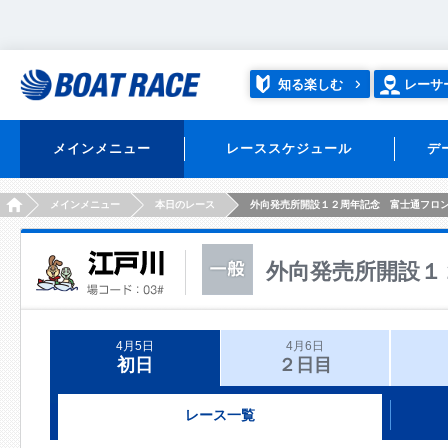
知る楽しむ
レーサ
メインメニュー
レーススケジュール
デ
HOME
メインメニュー
本日のレース
外向発売所開設１２周年記念 富士通フロ
外向発売所開設１
4月5日
4月6日
初日
２日目
レース一覧