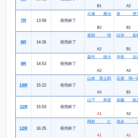
B1
A2
大塚 雅治
泉 啓
7R
13:59
発売終了
B2
B1
渡部 悟
白井 友
8R
14:26
発売終了
A2
B1
森作 雄大
寺島 吉
9R
14:53
発売終了
A2
A2
山本 景士郎
石渡 翔一
10R
15:22
発売終了
A2
B1
山下 和彦
加藤 政
11R
15:53
発売終了
A1
A2
岡村 仁
池永 
12R
16:25
発売終了
A1
A1