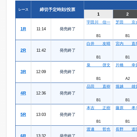
締切予定時刻/投票
レース
1
2
宇田川 信一
芝田 京
1R
11:14
発売終了
B1
B1
白井 友晴
宮内 直
2R
11:42
発売終了
B1
B1
泉 啓文
片橋 幸
3R
12:09
発売終了
B1
A2
品田 直樹
堀越 雄
4R
12:36
発売終了
B1
B1
本吉 正樹
藤原 孝
5R
13:03
発売終了
B1
B1
渡邊 哲也
長野 道
6R
13:32
発売終了