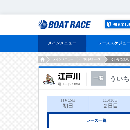
知る楽し
メインメニュー
レーススケジュ
HOME
メインメニュー
本日のレース
ういちの江戸
ういち
11月15日
11月16日
初日
２日目
レース一覧