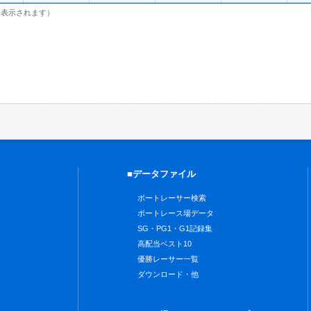
に表示されます）
■データファイル
ボートレーサー検索
ボートレース場データ
SG・PG1・G1記録集
高配当ベスト10
優勝レーサー一覧
ダウンロード・他