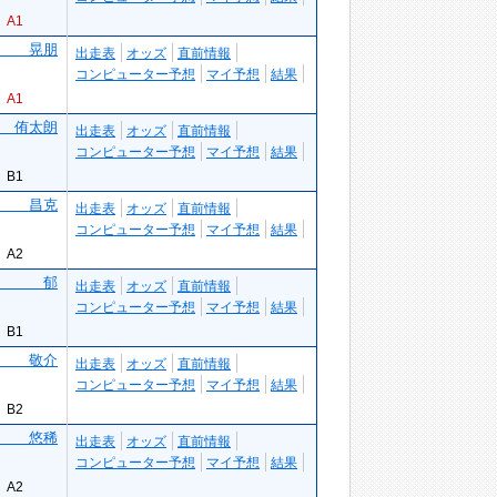
A1
村 晃朋
出走表
オッズ
直前情報
コンピューター予想
マイ予想
結果
A1
 侑太朗
出走表
オッズ
直前情報
コンピューター予想
マイ予想
結果
B1
見 昌克
出走表
オッズ
直前情報
コンピューター予想
マイ予想
結果
A2
木 郁
出走表
オッズ
直前情報
コンピューター予想
マイ予想
結果
B1
地 敬介
出走表
オッズ
直前情報
コンピューター予想
マイ予想
結果
B2
 悠稀
出走表
オッズ
直前情報
コンピューター予想
マイ予想
結果
A2