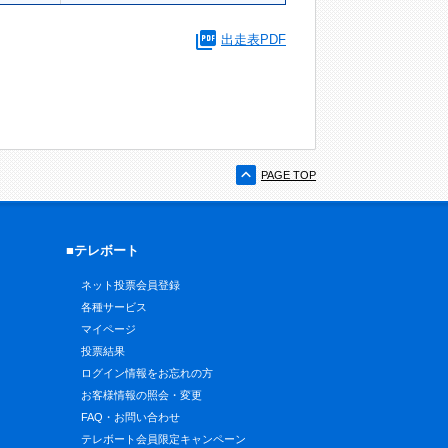
出走表PDF
PAGE TOP
■テレボート
ネット投票会員登録
各種サービス
マイページ
投票結果
ログイン情報をお忘れの方
お客様情報の照会・変更
FAQ・お問い合わせ
テレボート会員限定キャンペーン