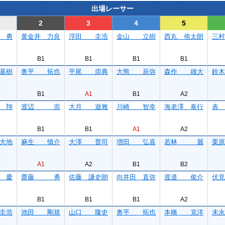
出場レーサー
2
3
4
5
 勇
黄金井 力良
浮田 圭浩
金山 立樹
西丸 侑太朗
三
B1
B1
B1
B1
基樹
奥平 拓也
平尾 崇典
大熊 辰弥
森作 雄大
鈴
B1
A1
B1
A2
 翔
渡辺 崇
大月 遊雅
川崎 智幸
海老澤 泰行
表
B1
B1
A1
A2
大地
麻生 慎介
大澤 普司
増田 弘喜
若林 麗
栗
A1
A2
B1
B2
 慶
齋藤 勇
佐藤 謙史朗
向井田 直弥
渡邉 俊介
伏
B1
B1
B1
A2
圭浩
池田 剛規
山口 隆史
奥平 拓也
本橋 克洋
末