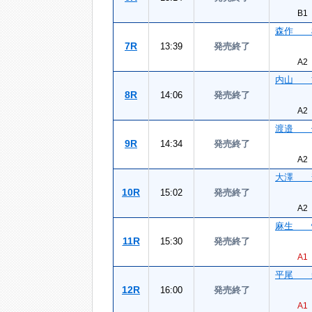
B1
森作 
7R
13:39
発売終了
A2
内山 
8R
14:06
発売終了
A2
渡邉 
9R
14:34
発売終了
A2
大澤 
10R
15:02
発売終了
A2
麻生 
11R
15:30
発売終了
A1
平尾 
12R
16:00
発売終了
A1