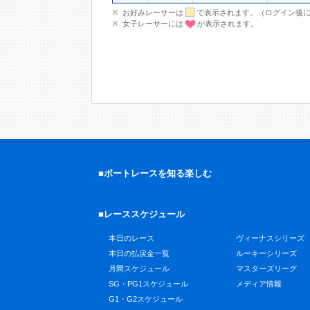
お好みレーサーは
で表示されます。（ログイン後
女子レーサーには
が表示されます。
■ボートレースを知る楽しむ
■レーススケジュール
本日のレース
ヴィーナスシリーズ
本日の払戻金一覧
ルーキーシリーズ
月間スケジュール
マスターズリーグ
SG・PG1スケジュール
メディア情報
G1・G2スケジュール