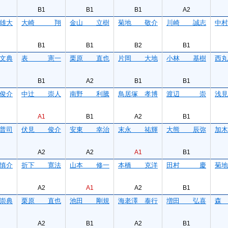
B1
B1
B1
A2
雄大
大崎 翔
金山 立樹
菊地 敬介
川崎 誠志
中
B1
B1
B2
B1
文典
表 憲一
栗原 直也
片岡 大地
小林 基樹
西丸
B1
A2
B1
B1
俊介
中辻 崇人
南野 利騰
鳥居塚 孝博
渡辺 崇
浅
A1
B1
A2
B1
普司
伏見 俊介
安東 幸治
末永 祐輝
大熊 辰弥
加
A2
A2
A1
B1
慎介
折下 寛法
山本 修一
本橋 克洋
田村 慶
菊
A2
A1
A2
B1
崇典
栗原 直也
池田 剛規
海老澤 泰行
増田 弘喜
森
A2
B1
A2
B1