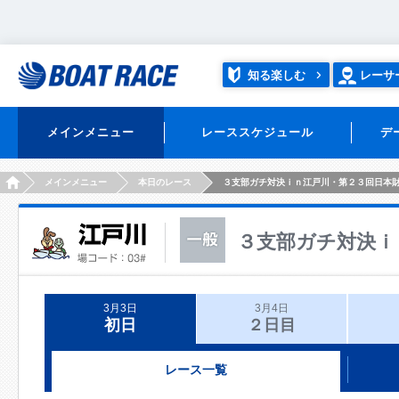
知る楽しむ
レーサ
メインメニュー
レーススケジュール
デ
HOME
メインメニュー
本日のレース
３支部ガチ対決ｉｎ江戸川・第２３回日本
３支部ガチ対決ｉ
3月3日
3月4日
初日
２日目
レース一覧