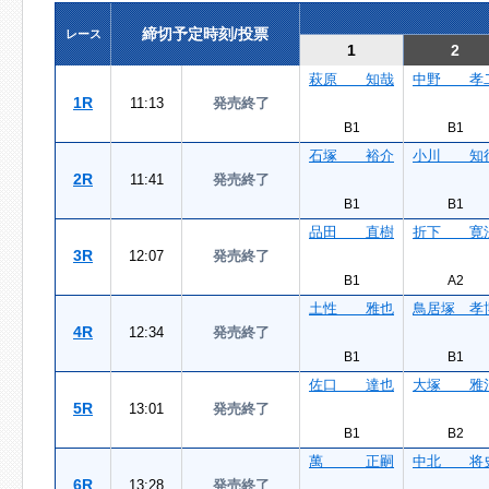
締切予定時刻/投票
レース
1
2
萩原 知哉
中野 孝
1R
11:13
発売終了
B1
B1
石塚 裕介
小川 知
2R
11:41
発売終了
B1
B1
品田 直樹
折下 寛
3R
12:07
発売終了
B1
A2
土性 雅也
鳥居塚 孝
4R
12:34
発売終了
B1
B1
佐口 達也
大塚 雅
5R
13:01
発売終了
B1
B2
萬 正嗣
中北 将
6R
13:28
発売終了