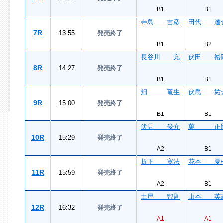
B1
B1
寺島 吉彦
田代 達
7R
13:55
発売終了
B1
B2
長谷川 充
伏田 裕
8R
14:27
発売終了
B1
B1
畑 竜生
伏島 祐
9R
15:00
発売終了
B1
B1
伏見 俊介
萬 正
10R
15:29
発売終了
A2
B1
折下 寛法
花本 夏
11R
15:59
発売終了
A2
B1
土屋 智則
山本 英
12R
16:32
発売終了
A1
A1