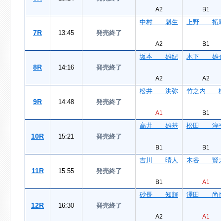
A2
B1
中村 魁生
上野 拓
7R
13:45
発売終了
A2
B1
坂本 雄紀
木下 雄
8R
14:16
発売終了
A2
A2
松井 洪弥
竹之内 
9R
14:48
発売終了
A1
B1
高井 雄基
松田 淳
10R
15:21
発売終了
B1
B1
吉川 晴人
木谷 賢
11R
15:55
発売終了
B1
A1
砂長 知輝
澤田 尚
12R
16:30
発売終了
A2
A1