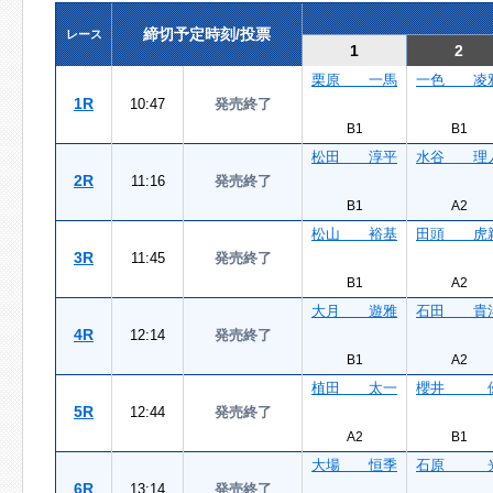
締切予定時刻/投票
レース
1
2
栗原 一馬
一色 凌
1R
10:47
発売終了
B1
B1
松田 淳平
水谷 理
2R
11:16
発売終了
B1
A2
松山 裕基
田頭 虎
3R
11:45
発売終了
B1
A2
大月 遊雅
石田 貴
4R
12:14
発売終了
B1
A2
植田 太一
櫻井 
5R
12:44
発売終了
A2
B1
大場 恒季
石原 
6R
13:14
発売終了