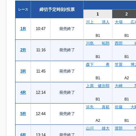
締切予定時刻/投票
レース
1
2
川上 清人
大場 広
1R
10:47
発売終了
B1
B1
川島 拓郎
西田 
2R
11:16
発売終了
B1
B1
森下 勇
笠置 博
3R
11:45
発売終了
B1
A2
上原 健次郎
大崎 
4R
12:14
発売終了
B1
B1
浜先 真範
佐藤 大
5R
12:44
発売終了
A2
B1
山川 雄大
渡部 
6R
13:14
発売終了