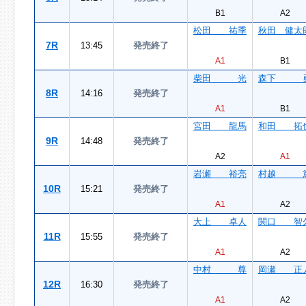
B1
A2
松田 祐季
秋田 健太
7R
13:45
発売終了
A1
B1
柴田 光
森下 
8R
14:16
発売終了
A1
B1
宮田 龍馬
和田 拓
9R
14:48
発売終了
A2
A1
岩瀬 裕亮
村越 
10R
15:21
発売終了
A1
A2
大上 卓人
関口 智
11R
15:55
発売終了
A1
A2
中村 尊
岡瀬 正
12R
16:30
発売終了
A1
A2