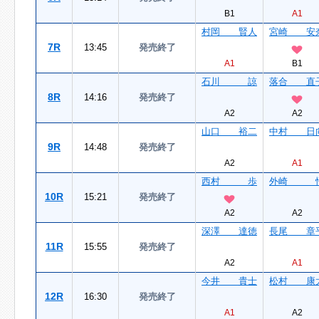
B1
A1
村岡 賢人
宮崎 安
7R
13:45
発売終了
A1
B1
石川 諒
落合 直
8R
14:16
発売終了
A2
A2
山口 裕二
中村 日
9R
14:48
発売終了
A2
A1
西村 歩
外崎 
10R
15:21
発売終了
A2
A2
深澤 達徳
長尾 章
11R
15:55
発売終了
A2
A1
今井 貴士
松村 康
12R
16:30
発売終了
A1
A2