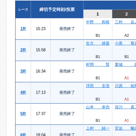
締切予定時刻/投票
レース
1
2
中野 和裕
三村 岳
1R
15:23
発売終了
B1
A2
生方 靖亜
小黒 竜
2R
15:58
発売終了
B1
B1
村岡 賢
栗城 
3R
16:34
発売終了
B1
A1
浮田 圭浩
川原 祐
4R
17:13
発売終了
B1
A1
山本 幸也
深川 真
5R
17:37
発売終了
B1
A1
上村 純一
宮迫 暢
6R
18:04
発売終了