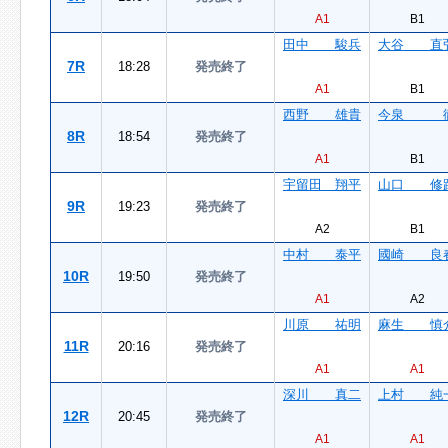
A1
B1
田中 駿兵
大谷 直
7R
18:28
発売終了
A1
B1
西野 雄貴
今泉 
8R
18:54
発売終了
A1
B1
宇留田 翔平
山口 修
9R
19:23
発売終了
A2
B1
中村 泰平
國崎 良
10R
19:50
発売終了
A1
A2
川原 祐明
麻生 慎
11R
20:16
発売終了
A1
A1
深川 真二
上村 純
12R
20:45
発売終了
A1
A1