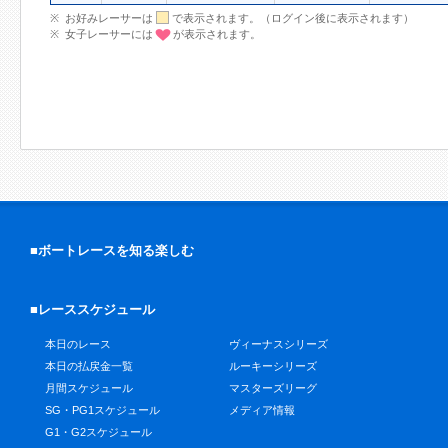
お好みレーサーは
で表示されます。（ログイン後に表示されます）
女子レーサーには
が表示されます。
■ボートレースを知る楽しむ
■レーススケジュール
本日のレース
ヴィーナスシリーズ
本日の払戻金一覧
ルーキーシリーズ
月間スケジュール
マスターズリーグ
SG・PG1スケジュール
メディア情報
G1・G2スケジュール