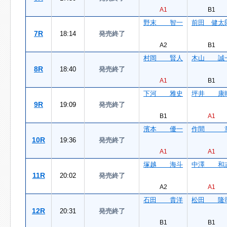
A1
B1
野末 智一
前田 健太
7R
18:14
発売終了
A2
B1
村岡 賢人
木山 誠
8R
18:40
発売終了
A1
B1
下河 雅史
坪井 康
9R
19:09
発売終了
B1
A1
濱本 優一
作間 
10R
19:36
発売終了
A1
A1
塚越 海斗
中澤 和
11R
20:02
発売終了
A2
A1
石田 貴洋
松田 隆
12R
20:31
発売終了
B1
B1