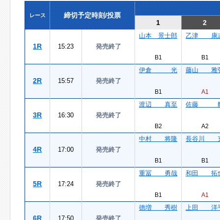
締切予定時刻/投票
レース
1
2
山本 景士郎
乙津 康
1R
15:23
発売終了
B1
B1
伊倉 光
藤山 雅
2R
15:57
発売終了
B1
A1
渡辺 真至
佐藤 
3R
16:30
発売終了
B2
A2
中村 将隆
長谷川 
4R
17:00
発売終了
B1
B1
重冨 勇哉
和田 拓
5R
17:24
発売終了
B1
A1
徳増 秀樹
上田 洋
6R
17:50
発売終了