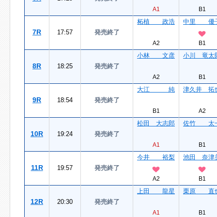
A1
B1
柘植 政浩
中里 優
7R
17:57
発売終了
A2
B1
小林 文彦
小川 竜太
8R
18:25
発売終了
A2
B1
大江 純
津久井 拓
9R
18:54
発売終了
B1
A2
松田 大志郎
佐竹 太
10R
19:24
発売終了
A1
B1
今井 裕梨
池田 奈津
11R
19:57
発売終了
A2
B1
上田 龍星
栗原 直
12R
20:30
発売終了
A1
B1