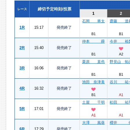
締切予定時刻/投票
レース
1
2
石岡 将太
齋藤 達
1R
15:17
発売終了
B1
B1
仲本 舜
今井 裕
2R
15:40
発売終了
B1
A2
栗原 直也
野見山 拓
3R
16:06
発売終了
B1
B1
池田 奈津美
谷川 祐
4R
16:32
発売終了
B1
A1
土屋 千明
松田 祐
5R
17:01
発売終了
A1
A1
大澤 風葵
櫻井 
6R
17:29
発売終了