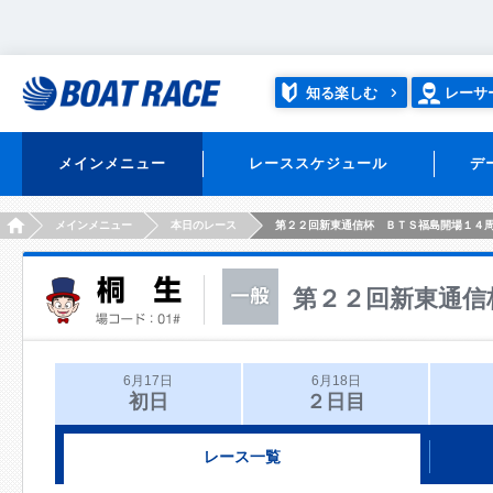
知る楽しむ
レーサ
メインメニュー
レーススケジュール
デ
HOME
メインメニュー
本日のレース
第２２回新東通信杯 ＢＴＳ福島開場１４
第２２回新東通信
6月17日
6月18日
初日
２日目
レース一覧