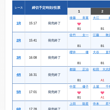
締切予定時刻/投票
レース
1
2
後藤 美翼
大江 
1R
15:17
発売終了
B1
B1
佐竹 太一
江藤 敦
2R
15:41
発売終了
B1
B1
櫻井 優
大谷 直
3R
16:08
発売終了
B1
B1
都築 正治
松田 大志
4R
16:31
発売終了
B1
A1
中里 優子
土屋 千
5R
17:01
発売終了
B1
A1
上田 龍星
寺本 昇
6R
17:28
発売終了