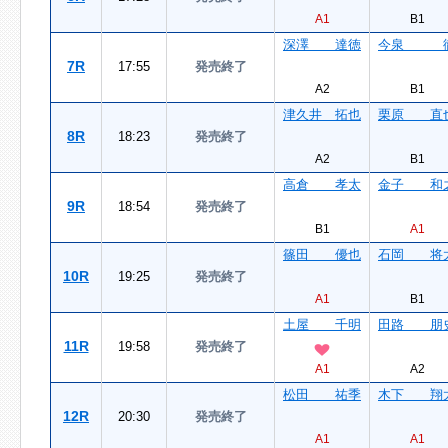
A1
B1
深澤 達徳
今泉 
7R
17:55
発売終了
A2
B1
津久井 拓也
栗原 直
8R
18:23
発売終了
A2
B1
高倉 孝太
金子 和
9R
18:54
発売終了
B1
A1
篠田 優也
石岡 将
10R
19:25
発売終了
A1
B1
土屋 千明
田路 朋
11R
19:58
発売終了
A1
A2
松田 祐季
木下 翔
12R
20:30
発売終了
A1
A1