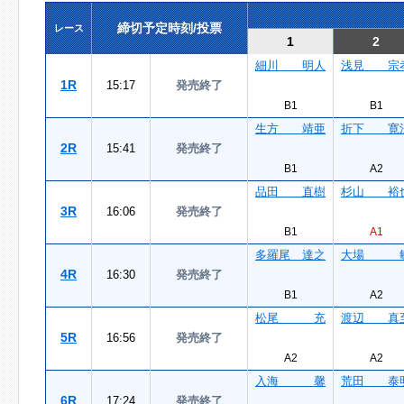
締切予定時刻/投票
レース
1
2
細川 明人
浅見 宗
1R
15:17
発売終了
B1
B1
生方 靖亜
折下 寛
2R
15:41
発売終了
B1
A2
品田 直樹
杉山 裕
3R
16:06
発売終了
B1
A1
多羅尾 達之
大場 
4R
16:30
発売終了
B1
A2
松尾 充
渡辺 真
5R
16:56
発売終了
A2
A2
入海 馨
荒田 泰
6R
17:24
発売終了