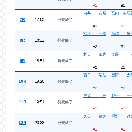
A1
B1
白井 友晴
宮内 由紀
7R
17:53
発売終了
A2
B1
宮下 元胤
深澤 達
8R
18:22
発売終了
A2
B1
杉田 篤光
後藤 
9R
18:51
発売終了
A2
B1
藤田 靖弘
星野 太
10R
19:20
発売終了
A2
A2
笠原 亮
野中 一
11R
19:51
発売終了
A1
A1
久田 敏之
重野 哲
12R
20:33
発売終了
A1
A1