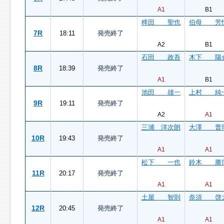
A1
B1
稗田 聖也
伯母 芳
7R
18:11
発売終了
A2
B1
石田 政吾
木下 陽
8R
18:39
発売終了
A1
B1
池田 雄一
上村 純
9R
19:11
発売終了
A2
A1
三浦 洋次朗
大澤 普
10R
19:43
発売終了
A1
A1
松下 一也
鈴木 勝
11R
20:17
発売終了
A1
A1
土屋 智則
奈須 啓
12R
20:45
発売終了
A1
A1