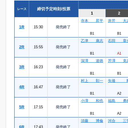
締切予定時刻/投票
レース
1
2
寺本 昇平
井芹 大
1R
15:30
発売終了
B1
B1
乙津 康志
石田 章
2R
15:55
発売終了
B1
A1
深澤 達徳
芹澤 克
3R
16:23
発売終了
B1
B1
村上 彰一
矢後 
4R
16:47
発売終了
B1
A2
小澤 和也
福島 勇
5R
17:15
発売終了
B1
A2
須藤 博倫
河合 三
6R
17:43
発売終了