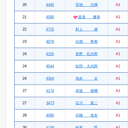
20
4445
宮地 元輝
A1
21
4590
渡邉 優美
A1
22
4715
村上 遼
A1
23
4079
出畑 孝典
A1
24
4155
長野 壮志郎
A1
24
4544
松田 大志郎
A1
24
4364
池永 太
A1
27
4174
赤坂 俊輔
A1
27
3473
石川 真二
A1
29
4096
石橋 道友
A1
30
4148
枝尾 賢
A1