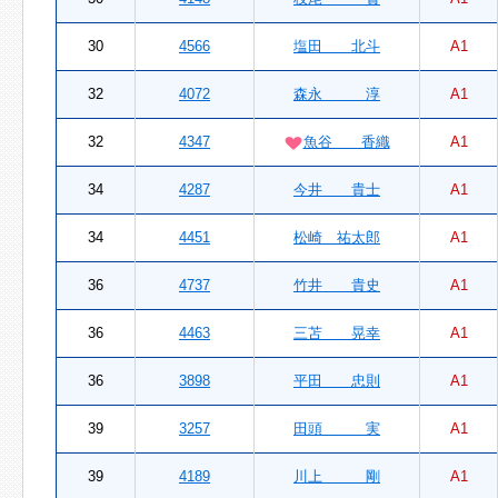
30
4566
塩田 北斗
A1
32
4072
森永 淳
A1
32
4347
魚谷 香織
A1
34
4287
今井 貴士
A1
34
4451
松崎 祐太郎
A1
36
4737
竹井 貴史
A1
36
4463
三苫 晃幸
A1
36
3898
平田 忠則
A1
39
3257
田頭 実
A1
39
4189
川上 剛
A1