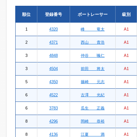
順位
登録番号
ボートレーサー
級別
1
4320
峰 竜太
A1
2
4371
西山 貴浩
A1
3
4848
仲谷 颯仁
A1
3
4504
前田 将太
A1
5
4350
篠崎 元志
A1
6
4522
古澤 光紀
A1
6
3783
瓜生 正義
A1
8
4296
岡崎 恭裕
A1
8
4136
江夏 満
A1