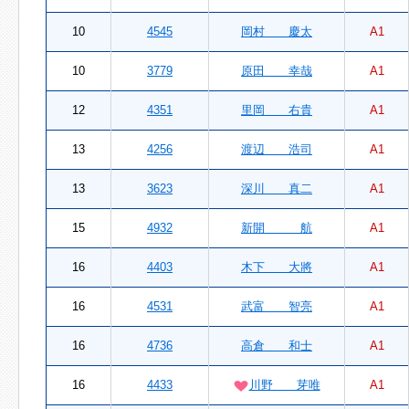
10
4545
岡村 慶太
A1
10
3779
原田 幸哉
A1
12
4351
里岡 右貴
A1
13
4256
渡辺 浩司
A1
13
3623
深川 真二
A1
15
4932
新開 航
A1
16
4403
木下 大將
A1
16
4531
武富 智亮
A1
16
4736
高倉 和士
A1
16
4433
川野 芽唯
A1