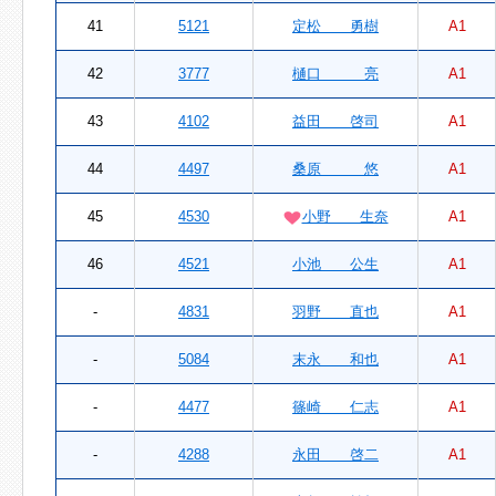
41
5121
定松 勇樹
A1
42
3777
樋口 亮
A1
43
4102
益田 啓司
A1
44
4497
桑原 悠
A1
45
4530
小野 生奈
A1
46
4521
小池 公生
A1
-
4831
羽野 直也
A1
-
5084
末永 和也
A1
-
4477
篠崎 仁志
A1
-
4288
永田 啓二
A1