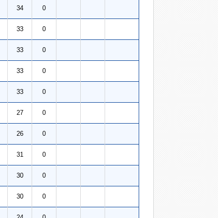
34
0
33
0
33
0
33
0
33
0
27
0
26
0
31
0
30
0
30
0
24
0