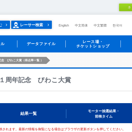
ネ
む
レーサー検索
English
中文简体
中文繁體
한국어
レース場・
ール
データファイル
チケットショップ
記念 びわこ大賞（得点率一覧 ）
１周年記念 びわこ大賞
モーター抽選結果・
結果一覧
前検タイム
映されます。最新の情報を御覧になる場合はブラウザの更新ボタンを押してください。