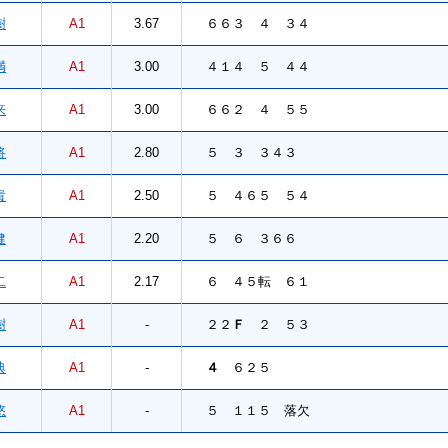
樹
A1
3.67
６６３ ４ ３４
満
A1
3.00
４１４ ５ ４４
来
A1
3.00
６６２ ４ ５５
将
A1
2.80
５ ３ ３４３
貴
A1
2.50
５ ４６５ ５４
健
A1
2.20
５ ６ ３６６
二
A1
2.17
６ ４５転 ６１
樹
A1
-
２２
Ｆ
２ ５３
典
A1
-
４
６２５
悠
A1
-
５ １１５ 落欠