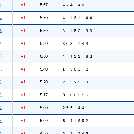
裕
A1
5.67
４２
４
４６１
太
A1
5.50
４ １６１ ４４
勉
A1
5.50
３ １５２ ３６
之
A1
5.50
３６３ １４３
治
A1
5.50
４ ４２２ ６２
紀
A1
5.40
１ ５６３ ２
吾
A1
5.20
２ ５２５ ３
紀
A1
5.17
３
６６２１５
也
A1
5.00
２５５ ４４１
平
A1
5.00
６
４１６５２
源
A1
4.80
５ ２ ２４５