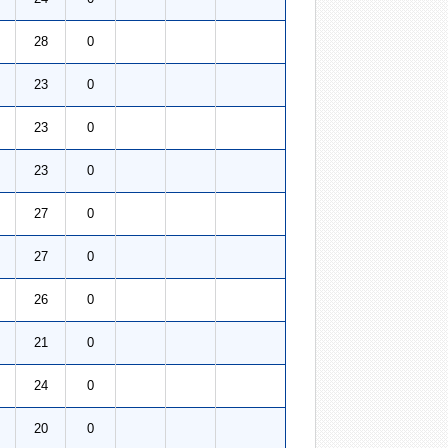
28
0
23
0
23
0
23
0
27
0
27
0
26
0
21
0
24
0
20
0