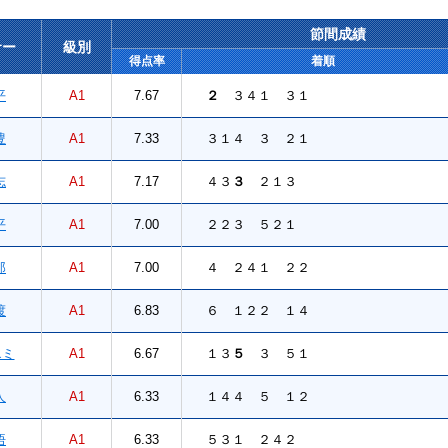
節間成績
サー
級別
得点率
着順
平
A1
7.67
２
３４１ ３１
豊
A1
7.33
３１４ ３ ２１
志
A1
7.17
４３
３
２１３
平
A1
7.00
２２３ ５２１
郎
A1
7.00
４ ２４１ ２２
渡
A1
6.83
６ １２２ １４
ミ
A1
6.67
１３
５
３ ５１
人
A1
6.33
１４４ ５ １２
悟
A1
6.33
５３１ ２４２