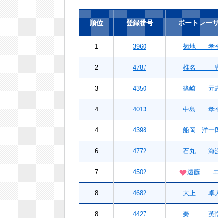
順位
登録番号
ボートレー
1
3960
菊地 孝
2
4787
椎名 
3
4350
篠崎 元
4
4013
中島 孝
4
4398
船岡 洋一
6
4772
石丸 海
7
4502
遠藤 エ
8
4682
大上 卓
8
4427
秦 英