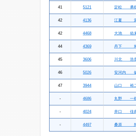
41
5121
定松 勇
42
4136
江夏 
42
4468
大池 佑
44
4369
丹下 
45
3606
川北 浩
46
5026
安河内 
47
3944
山口 裕
-
4686
丸野 一
-
4024
井口 佳
-
4497
桑原 