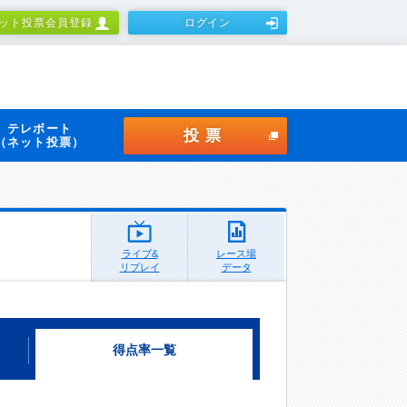
ット投票会員登録
ログイン
テレボート
投票
（ネット投票）
ライブ&
レース場
リプレイ
データ
得点率一覧