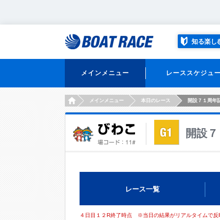
知る楽し
メインメニュー
レーススケジュ
HOME
メインメニュー
本日のレース
開設７１周年
開設７
レース一覧
４日目１２R終了時点 ※当日の結果がリアルタイムで反