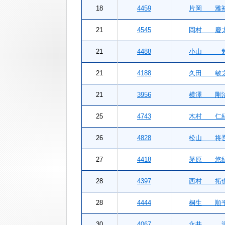
18
4459
片岡 雅
21
4545
岡村 慶
21
4488
小山 
21
4188
久田 敏
21
3956
横澤 剛
25
4743
木村 仁
26
4828
松山 将
27
4418
茅原 悠
28
4397
西村 拓
28
4444
桐生 順
30
4067
永井 