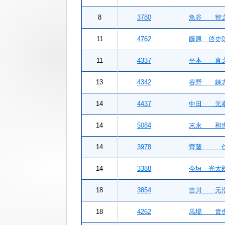
8
3780
魚谷 智
11
4762
藤原 啓史
11
4337
平本 真
13
4342
谷野 錬
14
4437
中田 元
14
5084
末永 和
14
3978
齊藤 
14
3388
今垣 光太
18
3854
吉川 元
18
4262
馬場 貴