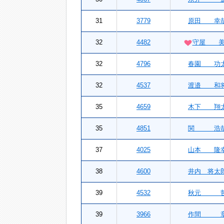
31
3779
原田 幸
32
4482
守屋 美
32
4796
春園 功
32
4537
渡邉 和
35
4659
木下 翔
35
4851
関 浩
37
4025
山本 隆
38
4600
井内 将太
39
4532
秋元 
39
3966
作間 