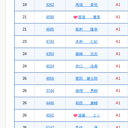
19
4262
馬場 貴也
A1
21
4590
渡邉 優美
A1
21
4685
島村 隆幸
A1
23
4743
木村 仁紀
A1
24
4350
篠崎 元志
A1
24
4024
井口 佳典
A1
26
4856
豊田 健士郎
A1
26
3744
徳増 秀樹
A1
26
4446
和田 兼輔
A1
26
4502
遠藤 エミ
A1
26
5142
常住 蓮
A1