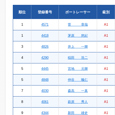
順位
登録番号
ボートレーサー
級別
1
4571
菅 章哉
A1
1
4418
茅原 悠紀
A1
3
4826
井上 一輝
A1
4
4290
稲田 浩二
A1
5
4445
宮地 元輝
A1
5
4848
仲谷 颯仁
A1
7
4030
森高 一真
A1
8
4061
萩原 秀人
A1
9
4344
新田 雄史
A1