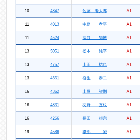
10
4847
佐藤 隆太郎
A1
11
4013
中島 孝平
A1
11
4524
深谷 知博
A1
13
5051
松本 純平
A1
13
4757
山田 祐也
A1
13
4361
柳生 泰二
A1
16
4362
土屋 智則
A1
16
4831
羽野 直也
A1
16
4266
長田 頼宗
A1
19
4586
磯部 誠
A1