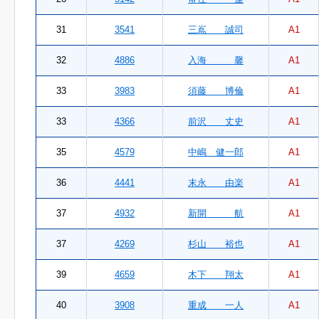
31
3541
三嶌 誠司
A1
32
4886
入海 馨
A1
33
3983
須藤 博倫
A1
33
4366
前沢 丈史
A1
35
4579
中嶋 健一郎
A1
36
4441
末永 由楽
A1
37
4932
新開 航
A1
37
4269
杉山 裕也
A1
39
4659
木下 翔太
A1
40
3908
重成 一人
A1