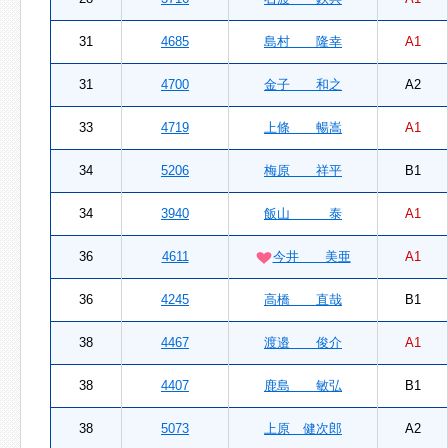
31
4685
島村 隆幸
A1
31
4700
金子 和之
A2
33
4719
上條 暢嵩
A1
34
5206
梅原 祥平
B1
34
3940
飯山 泰
A1
36
4611
今井 美亜
A1
36
4245
高橋 直哉
B1
38
4467
渡邉 俊介
A1
38
4407
鹿島 敏弘
B1
38
5073
上原 健次郎
A2