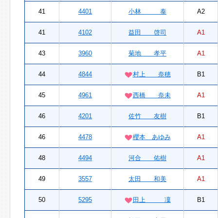
41
4401
小林 泰
A2
41
4102
益田 啓司
A1
43
3960
菊地 孝平
A1
44
4844
村上 奈穂
B1
45
4961
西橋 奈未
A1
46
4201
佐竹 友樹
B1
46
4478
櫻本 あゆみ
A1
48
4494
河合 佑樹
A1
49
3557
太田 和美
A1
50
5295
田上 凜
B1