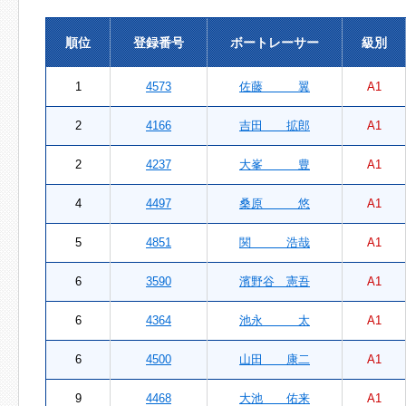
順位
登録番号
ボートレーサー
級別
1
4573
佐藤 翼
A1
2
4166
吉田 拡郎
A1
2
4237
大峯 豊
A1
4
4497
桑原 悠
A1
5
4851
関 浩哉
A1
6
3590
濱野谷 憲吾
A1
6
4364
池永 太
A1
6
4500
山田 康二
A1
9
4468
大池 佑来
A1