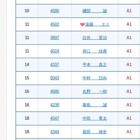
10
4586
磯部 誠
A1
11
4502
遠藤 エミ
A1
11
3897
白井 英治
A1
11
4024
井口 佳典
A1
14
4337
平本 真之
A1
15
5043
中村 日向
A1
16
4686
丸野 一樹
A1
16
4238
毒島 誠
A1
18
4547
中田 竜太
A1
18
4344
新田 雄史
A1