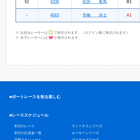
51
4336
松田 竜馬
B1
-
4063
市橋 卓士
A1
お好みレーサーは
で表示されます。（ログイン後に表示されます）
女子レーサーには
が表示されます。
■ボートレースを知る楽しむ
■レーススケジュール
本日のレース
ヴィーナスシリーズ
本日の払戻金一覧
ルーキーシリーズ
月間スケジュール
マスターズリーグ