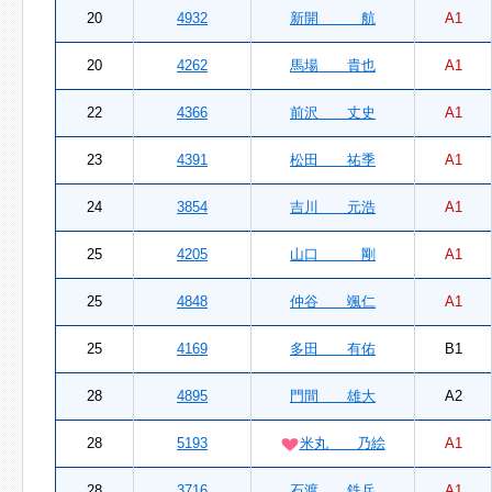
20
4932
新開 航
A1
20
4262
馬場 貴也
A1
22
4366
前沢 丈史
A1
23
4391
松田 祐季
A1
24
3854
吉川 元浩
A1
25
4205
山口 剛
A1
25
4848
仲谷 颯仁
A1
25
4169
多田 有佑
B1
28
4895
門間 雄大
A2
28
5193
米丸 乃絵
A1
28
3716
石渡 鉄兵
A1