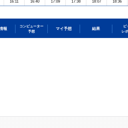
16:11
16:40
17:09
17:38
18:07
18:36
コンピューター
ピ
情報
マイ予想
結果
予想
レ