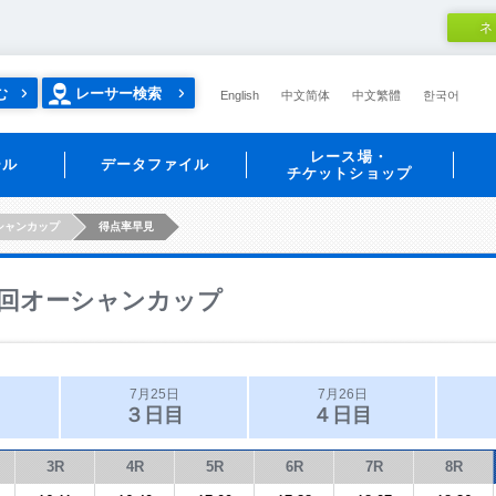
ネ
む
レーサー検索
English
中文简体
中文繁體
한국어
レース場・
ール
データファイル
チケットショップ
シャンカップ
得点率早見
回オーシャンカップ
7月25日
7月26日
３日目
４日目
3R
4R
5R
6R
7R
8R