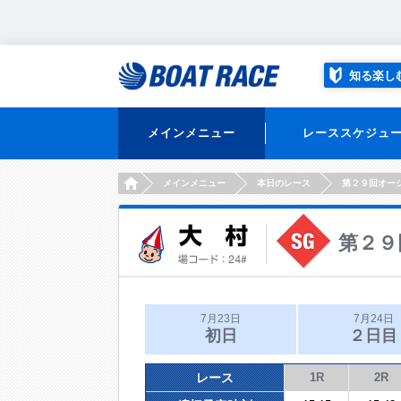
知る楽し
メインメニュー
レーススケジュ
HOME
メインメニュー
本日のレース
第２９回オー
第２９
7月23日
7月24日
初日
２日目
レース
1R
2R