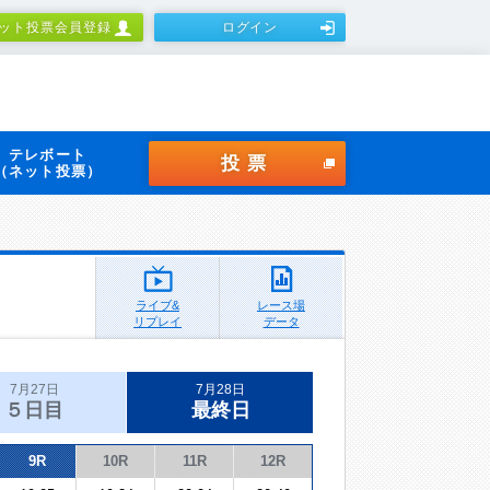
ット投票会員登録
ログイン
テレボート
投票
（ネット投票）
ライブ&
レース場
リプレイ
データ
7月27日
7月28日
５日目
最終日
9R
10R
11R
12R