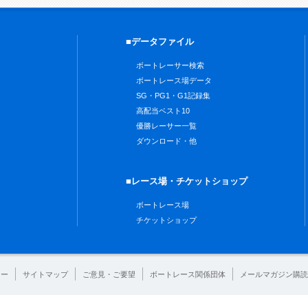
■データファイル
ボートレーサー検索
ボートレース場データ
SG・PG1・G1記録集
高配当ベスト10
優勝レーサー一覧
ダウンロード・他
■レース場・チケットショップ
ボートレース場
チケットショップ
シー
サイトマップ
ご意見・ご要望
ボートレース関係団体
メールマガジン購読