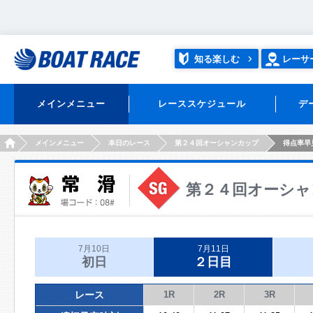
知る楽しむ
レーサ
メインメニュー
レーススケジュール
デ
HOME
メインメニュー
本日のレース
第２４回オーシャンカップ
得点率早
第２４回オーシャ
7月10日
7月11日
初日
２日目
レース
1R
2R
3R