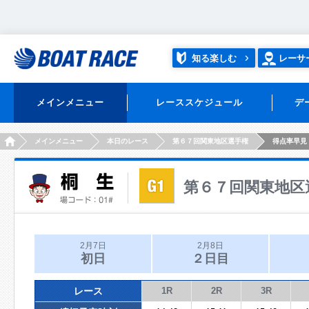
知る楽しむ
レーサ
メインメニュー
レーススケジュール
デ
HOME
メインメニュー
本日のレース
第６７回関東地区選手権
得点率早見
第６７回関東地区
2月7日
2月8日
初日
２日目
レース
1R
2R
3R