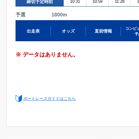
締切予定時刻
10:31
10:59
11:28
予選 1800m
コンピ
出走表
オッズ
直前情報
予
※ データはありません。
ボートレースガイドはこちら