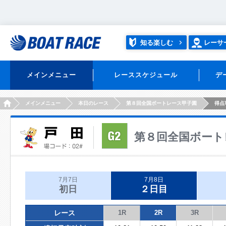
知る楽しむ
レーサ
メインメニュー
レーススケジュール
デ
HOME
メインメニュー
本日のレース
第８回全国ボートレース甲子園
得点
第８回全国ボート
7月7日
7月8日
初日
２日目
レース
1R
2R
3R