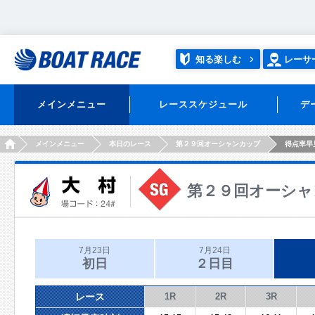
知る楽しむ
レーサ
メインメニュー
レーススケジュール
デ
HOME
メインメニュー
本日のレース
第２９回オーシャンカップ
得点率早
第２９回オーシャ
7月23日
7月24日
初日
２日目
レース
1R
2R
3R