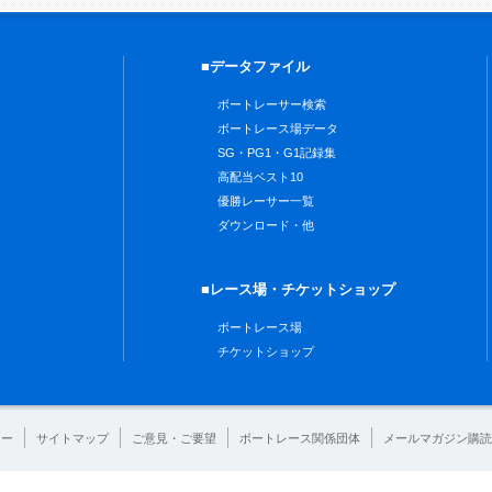
■データファイル
ボートレーサー検索
ボートレース場データ
SG・PG1・G1記録集
高配当ベスト10
優勝レーサー一覧
ダウンロード・他
■レース場・チケットショップ
ボートレース場
チケットショップ
シー
サイトマップ
ご意見・ご要望
ボートレース関係団体
メールマガジン購読