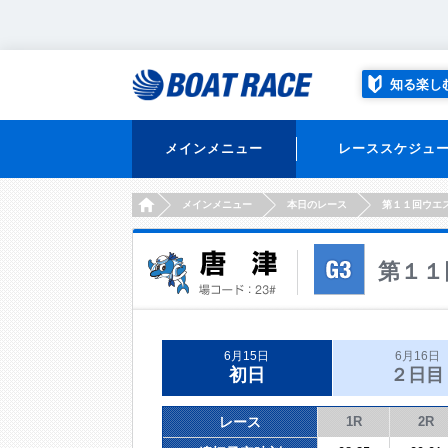
知る楽し
メインメニュー
レーススケジュ
HOME
メインメニュー
本日のレース
第１１回ウエ
第１１
6月15日
6月16日
初日
２日目
レース
1R
2R