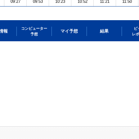
09:27
09:53
10:23
10:52
11:21
11:50
コンピューター
ピ
情報
マイ予想
結果
予想
レ