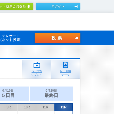
ット投票会員登録
ログイン
テレボート
投票
（ネット投票）
ライブ&
レース場
リプレイ
データ
6月19日
6月20日
５日目
最終日
9R
10R
11R
12R