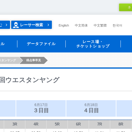
ネ
む
レーサー検索
English
中文简体
中文繁體
한국어
レース場・
ール
データファイル
チケットショップ
スタンヤング
得点率早見
回ウエスタンヤング
6月17日
6月18日
３日目
４日目
3R
4R
5R
6R
7R
8R