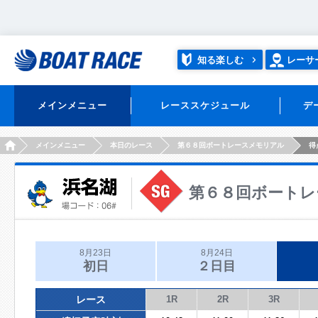
知る楽しむ
レーサ
メインメニュー
レーススケジュール
デ
HOME
メインメニュー
本日のレース
第６８回ボートレースメモリアル
得
第６８回ボートレ
8月23日
8月24日
初日
２日目
レース
1R
2R
3R