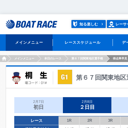
知る楽しむ
レーサ
メインメニュー
レーススケジュール
デ
HOME
メインメニュー
本日のレース
第６７回関東地区選手権
得点率早見
第６７回関東地区
2月7日
2月8日
初日
２日目
レース
1R
2R
3R